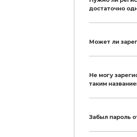
Нужно ли регис
достаточно од
Может ли зарег
Не могу зареги
таким название
Забыл пароль о