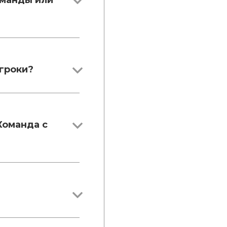
оманды или
игроки?
Команда с